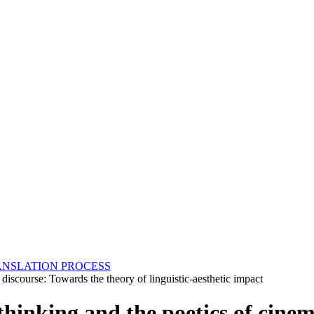
ANSLATION PROCESS
 discourse: Towards the theory of linguistic-aesthetic impact
thinking and the poetics of cine