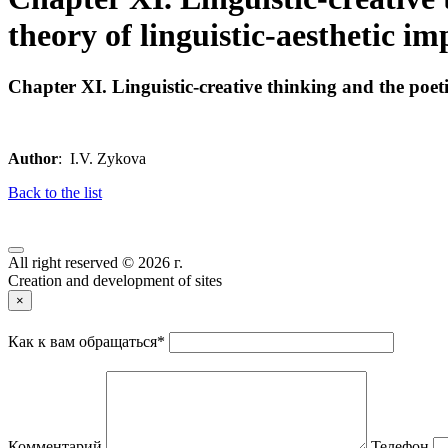
theory of linguistic-aesthetic im
Chapter XI. Linguistic-creative thinking and the poeti
Author
: I.V. Zykova
Back to the list
All right reserved © 2026 г.
Creation and development of sites
×
Как к вам обращаться
*
Комментарий
Телефон