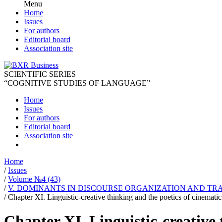
Menu
Home
Issues
For authors
Editorial board
Association site
SCIENTIFIC SERIES
“COGNITIVE STUDIES OF LANGUAGE”
Home
Issues
For authors
Editorial board
Association site
Home
/
Issues
/
Volume №4 (43)
/
V. DOMINANTS IN DISCOURSE ORGANIZATION AND TR
/
Chapter XI. Linguistic-creative thinking and the poetics of cinematic
Chapter XI. Linguistic-creative 